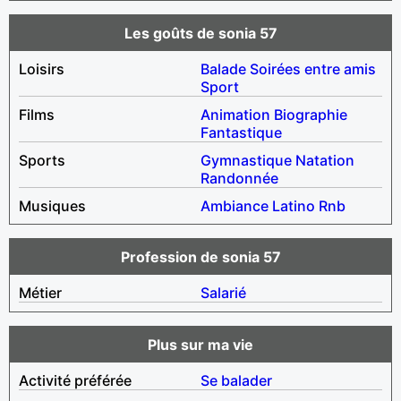
Les goûts de sonia 57
Loisirs
Balade
Soirées entre amis
Sport
Films
Animation
Biographie
Fantastique
Sports
Gymnastique
Natation
Randonnée
Musiques
Ambiance
Latino
Rnb
Profession de sonia 57
Métier
Salarié
Plus sur ma vie
Activité préférée
Se balader