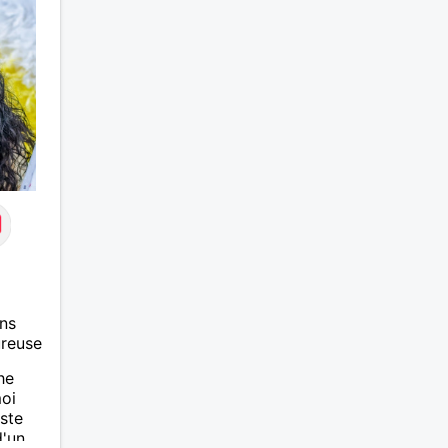
ns
ureuse
he
oi
ste
d'un