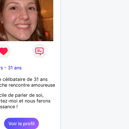
rs
-
31 ans
célibataire de 31 ans
che rencontre amoureuse
cile de parler de soi,
tez-moi et nous ferons
ssance !
Voir le profil