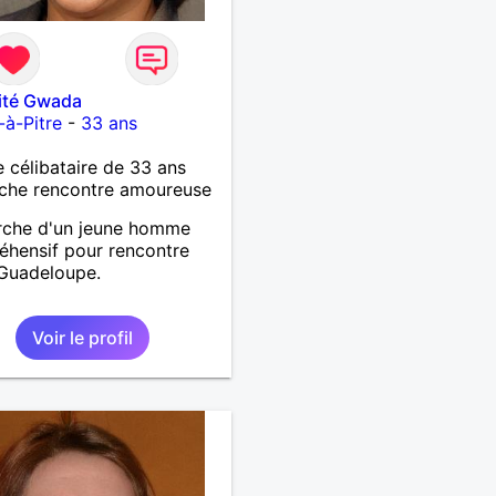
ité Gwada
-à-Pitre
-
33 ans
célibataire de 33 ans
che rencontre amoureuse
rche d'un jeune homme
hensif pour rencontre
 Guadeloupe.
Voir le profil