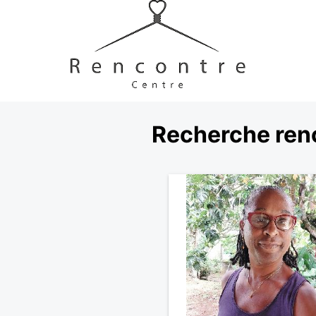
Recherche renc