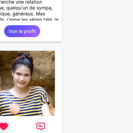
herche une relation
se, quelqu'un de sympa,
ique, généreux. Mes
és, j'aime les séries télé, le
, lire, voyager, se
Voir le profil
er, visiter les musées et