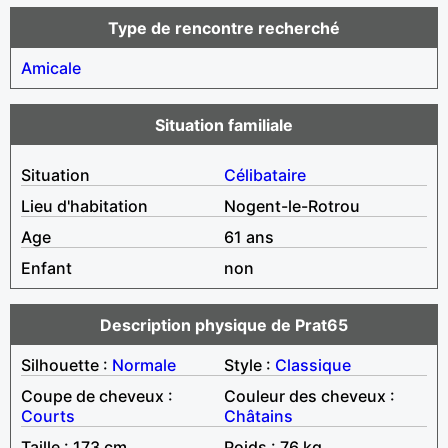
Type de rencontre recherché
Amicale
Situation familiale
Situation
Célibataire
Lieu d'habitation
Nogent-le-Rotrou
Age
61 ans
Enfant
non
Description physique de Prat65
Silhouette :
Normale
Style :
Classique
Coupe de cheveux :
Couleur des cheveux :
Courts
Châtains
Taille : 173 cm
Poids : 76 kg