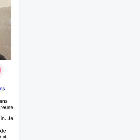
ns
ans
ureuse
in. Je
 de
 si