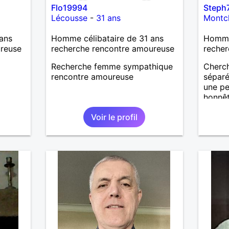
Flo19994
Steph
Lécousse
-
31 ans
Montc
ans
Homme célibataire de 31 ans
Homme 
ureuse
recherche rencontre amoureuse
recher
Recherche femme sympathique
Cherch
rencontre amoureuse
séparé
une pe
honnê
Voir le profil