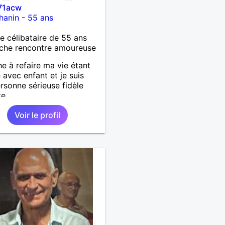
71acw
hanin
-
55 ans
célibataire de 55 ans
che rencontre amoureuse
e à refaire ma vie étant
 avec enfant et je suis
rsonne sérieuse fidèle
te
Voir le profil