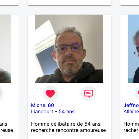
Michel 60
Jeffn
Liancourt
-
54 ans
Allain
ans
Homme célibataire de 54 ans
Homme
ureuse
recherche rencontre amoureuse
recher