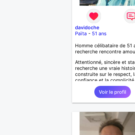
davidoche
Païta
-
51 ans
Homme célibataire de 51 
recherche rencontre amo
Attentionné, sincère et sta
recherche une vraie histoi
construite sur le respect, l
confiance et la complicité
J’aime les choses simples 
Voir le profil
vie : la nature, la mer, les
moments authentiques et 
personnes au grand cœur 
Très câlin et affectueux, j
les petits moments de te
et les calinous réguliers 
solitude finit parfois par p
alors si tu es en Nouvelle-