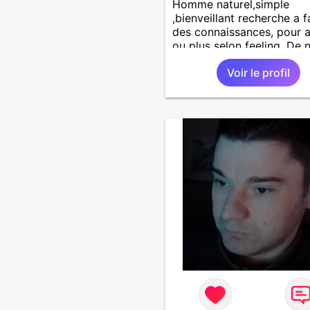
Homme naturel,simple
,bienveillant recherche a f
des connaissances, pour a
ou plus selon feeling. De 
très câline et très tactile ,
Voir le profil
fidèle et sincère.,et très
respectueux ! Je ne suppo
pas le mensonge.Rien ne 
une vraie rencontre,pour
échanger en toute simplicit
du mal à prolonger des
échanges virtuels Je suis 
attiré par des femmes aya
cinquantaine ,belles dans 
têtes et dans leurs corps.
Féminines naturellement ,
fards ,ni excès A vous de 
Mesdames 😉