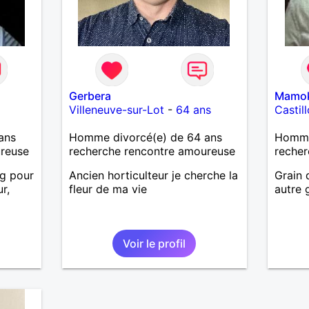
Gerbera
Mamo
Villeneuve-sur-Lot
-
64 ans
Castil
ans
Homme divorcé(e) de 64 ans
Homme 
ureuse
recherche rencontre amoureuse
recher
g pour
Ancien horticulteur je cherche la
Grain 
r,
fleur de ma vie
autre 
Voir le profil