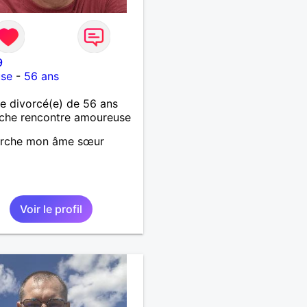
9
use
-
56 ans
 divorcé(e) de 56 ans
che rencontre amoureuse
erche mon âme sœur
Voir le profil