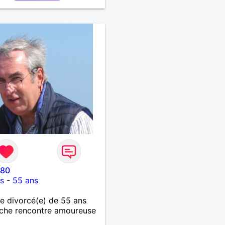
o80
es
-
55 ans
 divorcé(e) de 55 ans
che rencontre amoureuse