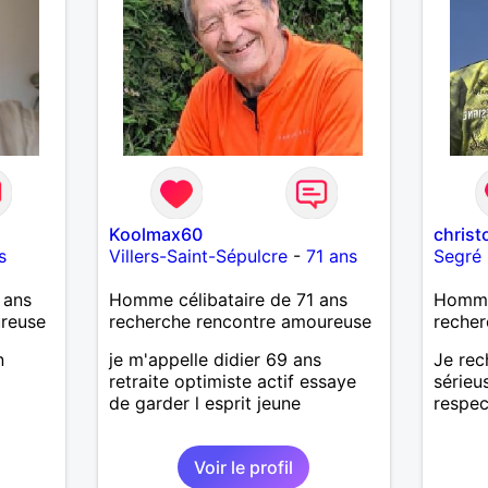
 encore
e
ssons
Koolmax60
chris
s
Villers-Saint-Sépulcre
-
71 ans
Segré
 ans
Homme célibataire de 71 ans
Homme 
ureuse
recherche rencontre amoureuse
recher
n
je m'appelle didier 69 ans
Je rec
retraite optimiste actif essaye
sérieu
de garder l esprit jeune
respec
Voir le profil