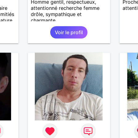
Homme gentil, respectueux,
Proche
aire
attentionné recherche femme
attenti
mitiés
drôle, sympathique et
nature
charmante
je suis
Voir le profil
rte
vaut
é,j'ai
plutôt
nt la
leurs
sans
jouer