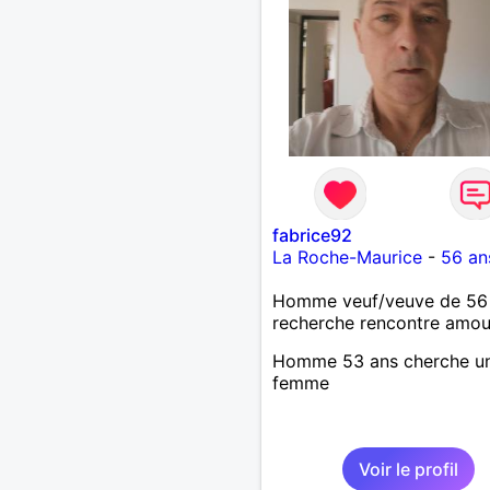
Calédonie et que tu crois
à un amour vrai, prenons l
temps de discuter… et lai
l’avenir nous guider 🌹
fabrice92
La Roche-Maurice
-
56 an
Homme veuf/veuve de 56
recherche rencontre amo
Homme 53 ans cherche u
femme
Voir le profil