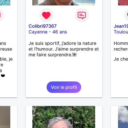
Colibri97367
Jean1
Cayenne
-
46 ans
Toulo
ans
Je suis sportif, j’adore la nature
Homme
ureuse
et l’humour. J’aime surprendre et
recher
me faire surprendre.🌺
ble, je
Je ch
re
a
 ❤️
de la
Voir le profil
les
🌊🌿
’adore
ndresse
❤️ La
eser,