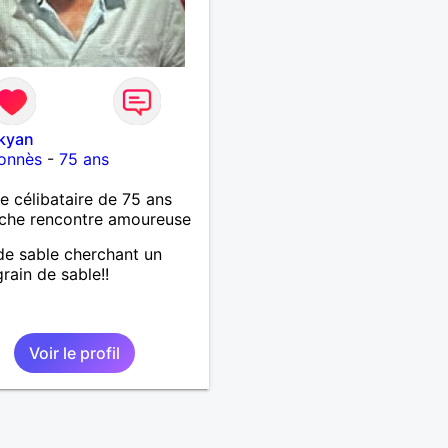
kyan
lonnès
-
75 ans
célibataire de 75 ans
che rencontre amoureuse
de sable cherchant un
grain de sable!!
Voir le profil