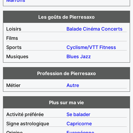
Les goûts de Pierresaxo
Loisirs
Balade
Cinéma
Concerts
Films
Sports
Cyclisme/VTT
Fitness
Musiques
Blues
Jazz
Profession de Pierresaxo
Métier
Autre
Plus sur ma vie
Activité préférée
Se balader
Signe astrologique
Capricorne
Origine
Européenne