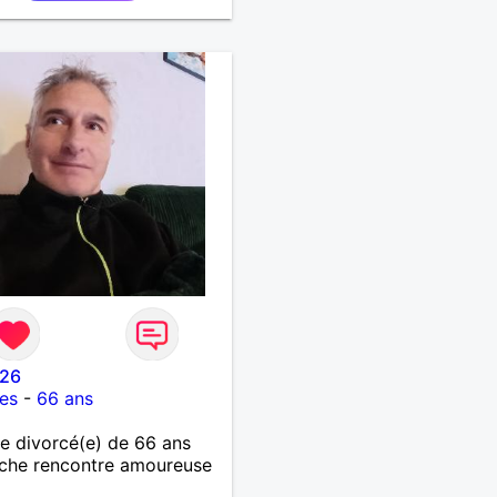
26
es
-
66 ans
 divorcé(e) de 66 ans
che rencontre amoureuse