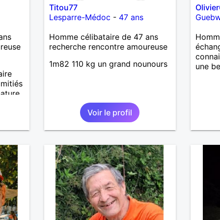
Titou77
Olivie
Lesparre-Médoc
-
47 ans
Guebwi
ans
Homme célibataire de 47 ans
Homme
ureuse
recherche rencontre amoureuse
échang
connai
1m82 110 kg un grand nounours
une be
aire
mitiés
nature
je suis
Voir le profil
rte
vaut
é,j'ai
plutôt
nt la
leurs
sans