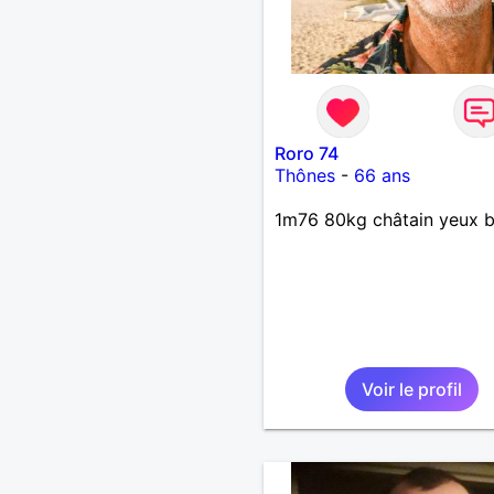
fards ,ni excès A vous de 
Mesdames 😉
Roro 74
Thônes
-
66 ans
1m76 80kg châtain yeux b
Voir le profil