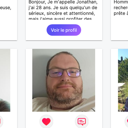
Bonjour, Je m'appelle Jonathan,
Homme 
euse,
j'ai 28 ans. Je suis quelqu'un de
reche
sérieux, sincère et attentionné,
prête 
mais j'aime aussi profiter des
bons moments de la vie avec
Voir le profil
humour et simplicité. J'apprécie
les voyages, les découvertes,
les jeux vidéo et les moments
de détente. Je suis à la
recherche d'une personne
authentique avec qui partager
de belles expériences,
construire une relation sérieuse
basée sur la confiance, le
respect et la complicité. Si tu
apprécies les conversations
sincères, les fous rires et les
personnes qui savent ce qu'elles
veulent, n'hésite pas à venir
discuter. Au plaisir de faire
connaissance !