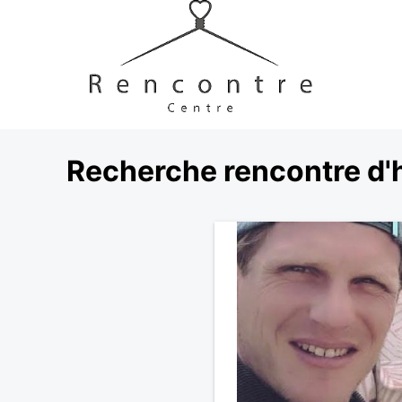
Recherche rencontre d'