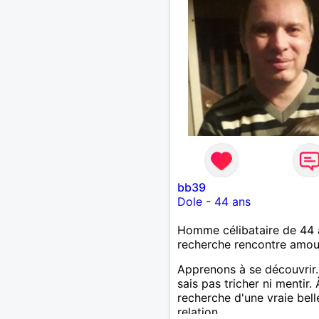
bb39
Dole
-
44 ans
Homme célibataire de 44 
recherche rencontre amo
Apprenons à se découvrir.
sais pas tricher ni mentir. 
recherche d'une vraie bell
relation