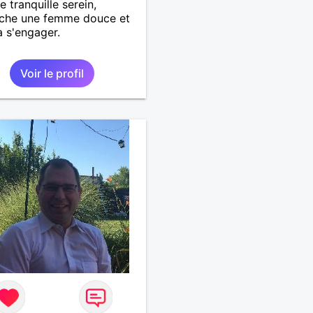
tranquille serein,
rche une femme douce et
à s'engager.
Voir le profil