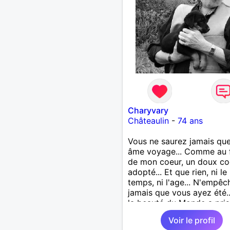
Charyvary
Châteaulin
-
74 ans
Vous ne saurez jamais que
âme voyage... Comme au 
de mon coeur, un doux co
adopté... Et que rien, ni le
temps, ni l'age... N'empêc
jamais que vous ayez été.
la beauté du Monde a pris
visage... Vous ne saurez j
Voir le profil
que j’emporte votre âme...