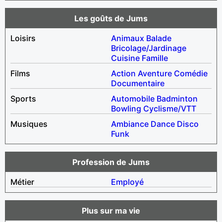
Les goûts de Jums
Loisirs
Animaux
Balade
Bricolage/Jardinage
Cuisine
Famille
Films
Action
Aventure
Comédie
Documentaire
Sports
Automobile
Badminton
Bowling
Cyclisme/VTT
Musiques
Ambiance
Dance
Disco
Funk
Profession de Jums
Métier
Employé
Plus sur ma vie