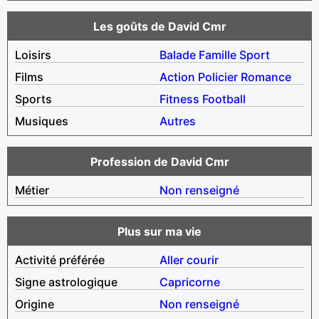
Les goûts de David Cmr
Loisirs
Balade
Famille
Sport
Films
Action
Policier
Romance
Sports
Fitness
Football
Musiques
Autres
Profession de David Cmr
Métier
Non renseigné
Plus sur ma vie
Activité préférée
Aller courir
Signe astrologique
Capricorne
Origine
Non renseigné