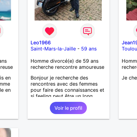
Leo1966
Jean1
Saint-Mars-la-Jaille
-
59 ans
Toulo
ans
Homme divorcé(e) de 59 ans
Homme
ureuse
recherche rencontre amoureuse
recher
is en
Bonjour je recherche des
Je ch
homme
rencontres avec des femmes
le en
pour faire des connaissances et
si feeling peut être un long
eurs
chemin. Je laisse le destin nous
Voir le profil
ade,
guider. Je suis un homme simple
une
honnête et fidèle.
. Je
femme