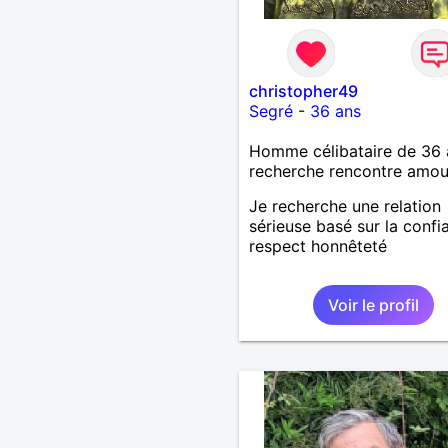
christopher49
Segré
-
36 ans
Homme célibataire de 36 
recherche rencontre amo
Je recherche une relation
sérieuse basé sur la confi
respect honnêteté
Voir le profil