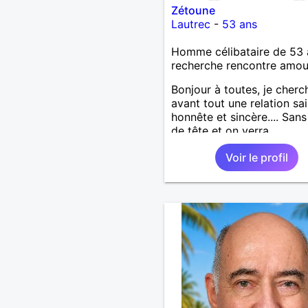
Zétoune
Lautrec
-
53 ans
Homme célibataire de 53 
recherche rencontre amo
Bonjour à toutes, je cherc
avant tout une relation sai
honnête et sincère.... Sans
de tête et on verra
Voir le profil