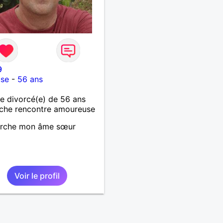
9
use
-
56 ans
 divorcé(e) de 56 ans
che rencontre amoureuse
erche mon âme sœur
Voir le profil