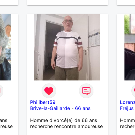
Philibert59
Loren
Brive-la-Gaillarde
-
66 ans
Fréjus
ans
Homme divorcé(e) de 66 ans
Homme
ureuse
recherche rencontre amoureuse
recher