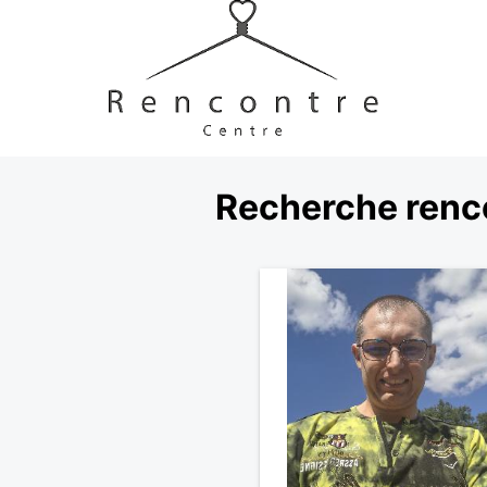
Recherche renco