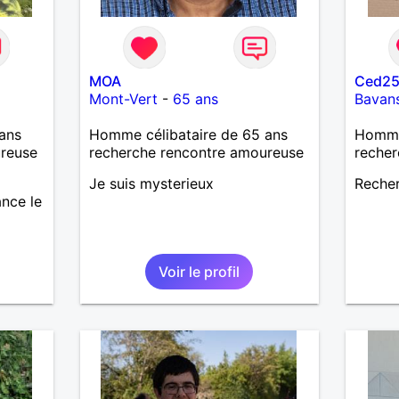
MOA
Ced2
Mont-Vert
-
65 ans
Bavan
ans
Homme célibataire de 65 ans
Homme 
ureuse
recherche rencontre amoureuse
recher
Je suis mysterieux
Recher
ance le
Voir le profil