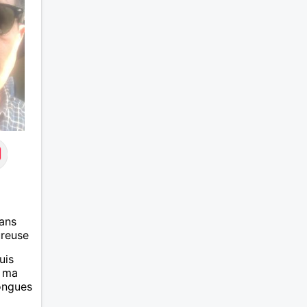
lante,
oments
e
 belle
t par
est
re une
 aimez
faire
 café
 temps
e vous
ans
ureuse
uis
, ma
longues