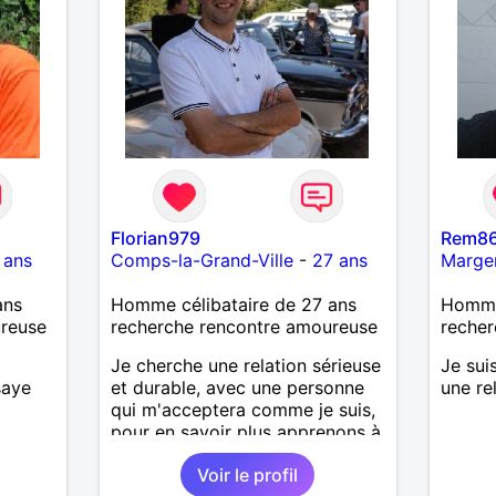
Florian979
Rem8
 ans
Comps-la-Grand-Ville
-
27 ans
Marge
ans
Homme célibataire de 27 ans
Homme 
ureuse
recherche rencontre amoureuse
recher
Je cherche une relation sérieuse
Je sui
saye
et durable, avec une personne
une re
qui m'acceptera comme je suis,
pour en savoir plus apprenons à
nous connaître 🙂
Voir le profil