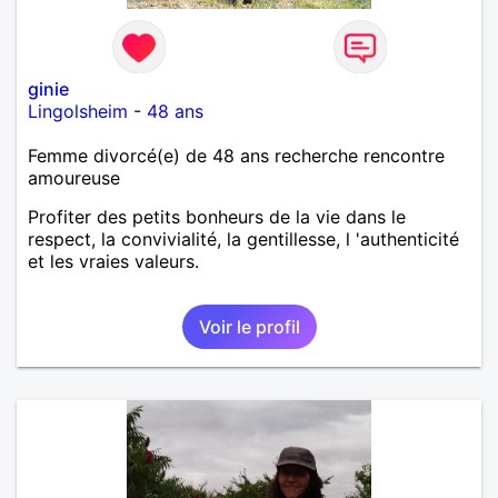
ginie
Lingolsheim
-
48 ans
Femme divorcé(e) de 48 ans recherche rencontre
amoureuse
Profiter des petits bonheurs de la vie dans le
respect, la convivialité, la gentillesse, l 'authenticité
et les vraies valeurs.
Voir le profil