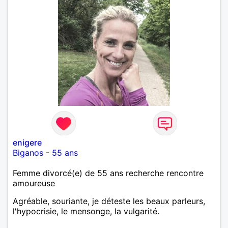
enigere
Biganos
-
55 ans
Femme divorcé(e) de 55 ans recherche rencontre
amoureuse
Agréable, souriante, je déteste les beaux parleurs,
l'hypocrisie, le mensonge, la vulgarité.