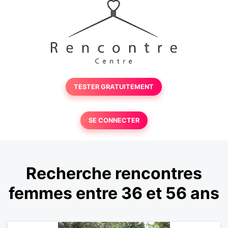
TESTER GRATUITEMENT
SE CONNECTER
Recherche rencontres
femmes entre 36 et 56 ans