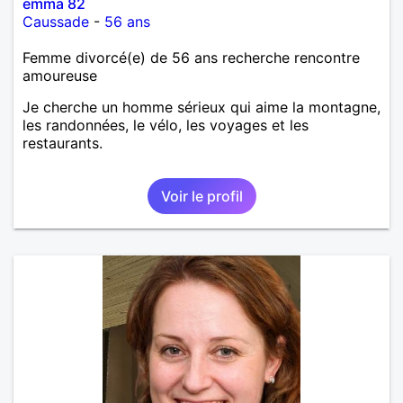
emma 82
Caussade
-
56 ans
Femme divorcé(e) de 56 ans recherche rencontre
amoureuse
Je cherche un homme sérieux qui aime la montagne,
les randonnées, le vélo, les voyages et les
restaurants.
Voir le profil