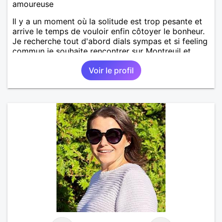
amoureuse
Il y a un moment où la solitude est trop pesante et
arrive le temps de vouloir enfin côtoyer le bonheur.
Je recherche tout d'abord dials sympas et si feeling
commun je souhaite rencontrer sur Montreuil et
secteur alentours, pourquoi pas.
Voir le profil