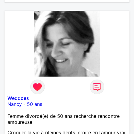
Weddoes
Nancy
-
50 ans
Femme divorcé(e) de 50 ans recherche rencontre
amoureuse
Croquer la vie à pleines dents, croire en l’amour vrai