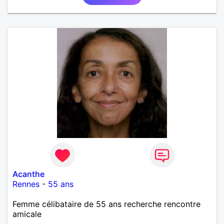
Acanthe
Rennes
-
55 ans
Femme célibataire de 55 ans recherche rencontre
amicale