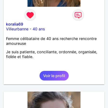
koralia69
Villeurbanne
-
40 ans
Femme célibataire de 40 ans recherche rencontre
amoureuse
Je suis patiente, conciliante, ordonnée, organisée,
fidèle et fiable.
Voir le profil