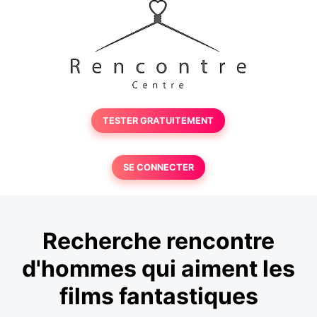
TESTER GRATUITEMENT
SE CONNECTER
Recherche rencontre
d'hommes qui aiment les
films fantastiques