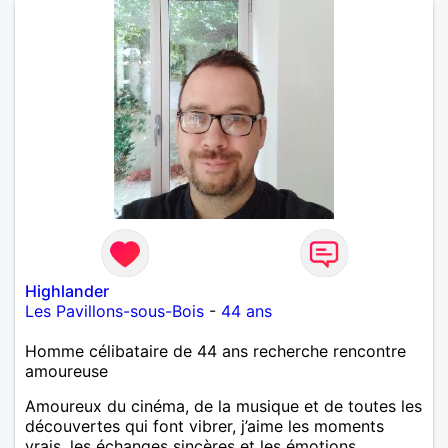
Highlander
Les Pavillons-sous-Bois
-
44 ans
Homme célibataire de 44 ans recherche rencontre
amoureuse
Amoureux du cinéma, de la musique et de toutes les
découvertes qui font vibrer, j’aime les moments
vrais, les échanges sincères et les émotions