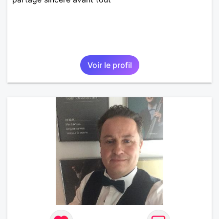
Voir le profil