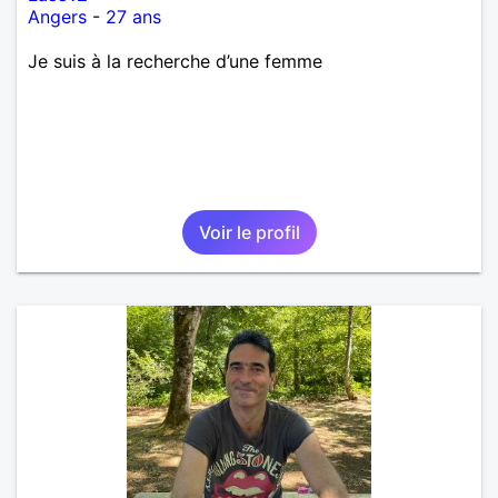
Angers
-
27 ans
Je suis à la recherche d’une femme
Voir le profil