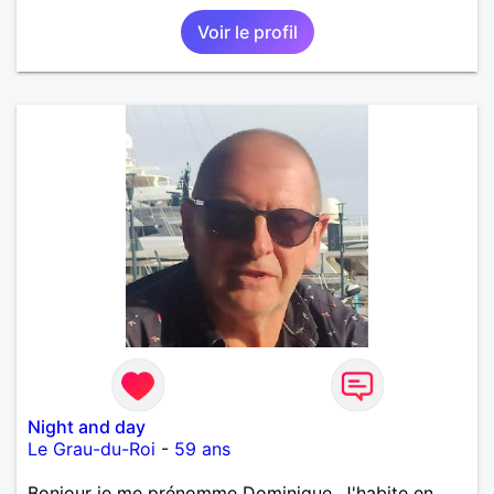
pratiqué des sports très différents finalement je
Voir le profil
recherche une histoire d amour avec une femme
simple , sincère avec des valeurs ...
Night and day
Le Grau-du-Roi
-
59 ans
Bonjour je me prénomme Dominique. J'habite en