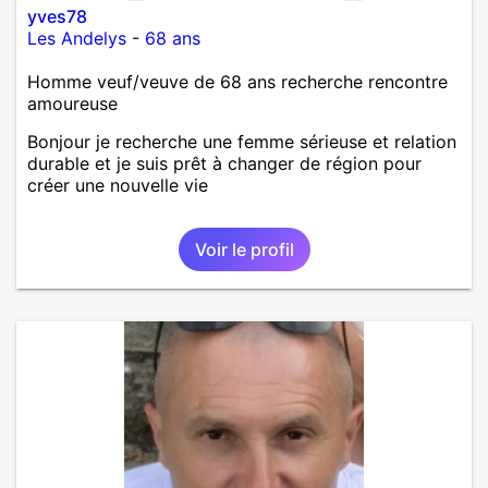
yves78
Les Andelys
-
68 ans
Homme veuf/veuve de 68 ans recherche rencontre
amoureuse
Bonjour je recherche une femme sérieuse et relation
durable et je suis prêt à changer de région pour
créer une nouvelle vie
Voir le profil