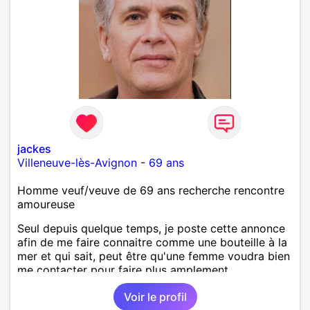
jackes
Villeneuve-lès-Avignon
-
69 ans
Homme veuf/veuve de 69 ans recherche rencontre
amoureuse
Seul depuis quelque temps, je poste cette annonce
afin de me faire connaitre comme une bouteille à la
mer et qui sait, peut être qu'une femme voudra bien
me contacter pour faire plus amplement
connaissance !
Voir le profil