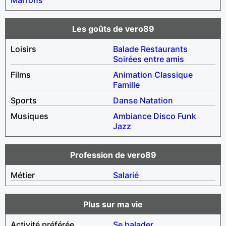
Les goûts de vero89
Loisirs
Balade
Restaurants
Soirées entre amis
Films
Animation
Classique
Famille
Sports
Danse
Natation
Musiques
Ambiance
Disco
Funk
Jazz
Profession de vero89
Métier
Salarié
Plus sur ma vie
Activité préférée
Se balader