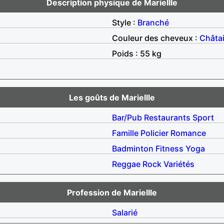
Description physique de Mariellle
Style :
Branché
Couleur des cheveux :
Châta
Poids : 55 kg
Les goûts de Mariellle
Bar/Pub
Restaurants
Sport
Famille
Policier
Romance
Badminton
Fitness
Yoga
Reggae
Rock
Variétés
Profession de Mariellle
Salarié