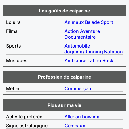
Les goûts de caiparine
Loisirs
Animaux
Balade
Sport
Films
Action
Aventure
Documentaire
Sports
Automobile
Jogging/Running
Natation
Musiques
Ambiance
Latino
Rock
Profession de caiparine
Métier
Commerçant
Plus sur ma vie
Activité préférée
Aller au bowling
Signe astrologique
Gémeaux