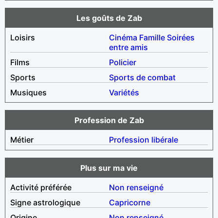
Les goûts de Zab
Loisirs
Cinéma
Famille
Soirées
entre amis
Films
Policier
Sports
Sports de combat
Musiques
Variétés
Profession de Zab
Métier
Profession libérale
Plus sur ma vie
Activité préférée
Non renseigné
Signe astrologique
Capricorne
Origine
Non renseigné