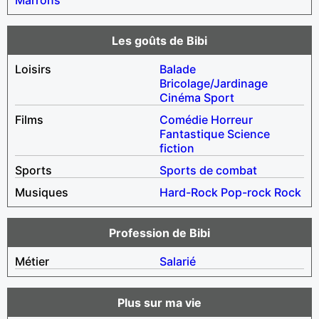
Les goûts de Bibi
Loisirs
Balade
Bricolage/Jardinage
Cinéma
Sport
Films
Comédie
Horreur
Fantastique
Science
fiction
Sports
Sports de combat
Musiques
Hard-Rock
Pop-rock
Rock
Profession de Bibi
Métier
Salarié
Plus sur ma vie