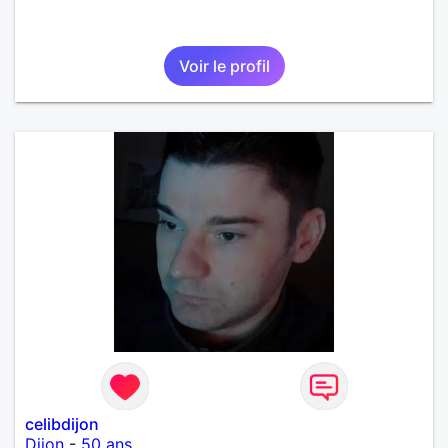
Voir le profil
celibdijon
Dijon
-
50 ans