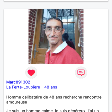
Marc891302
La Ferté-Loupière
-
48 ans
Homme célibataire de 48 ans recherche rencontre
amoureuse
Je suis un homme calme, je suis généreux, j'ai un