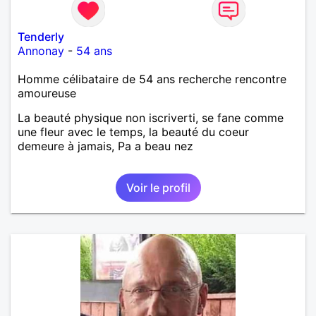
Tenderly
Annonay
-
54 ans
Homme célibataire de 54 ans recherche rencontre
amoureuse
La beauté physique non iscriverti, se fane comme
une fleur avec le temps, la beauté du coeur
demeure à jamais, Pa a beau nez
Voir le profil