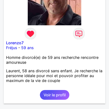
Lorenzo7
Fréjus
-
59 ans
Homme divorcé(e) de 59 ans recherche rencontre
amoureuse
Laurent, 58 ans divorcé sans enfant. Je recherche la
personne idéale pour moi et pouvoir profiter au
maximum de la vie de couple
Voir le profil