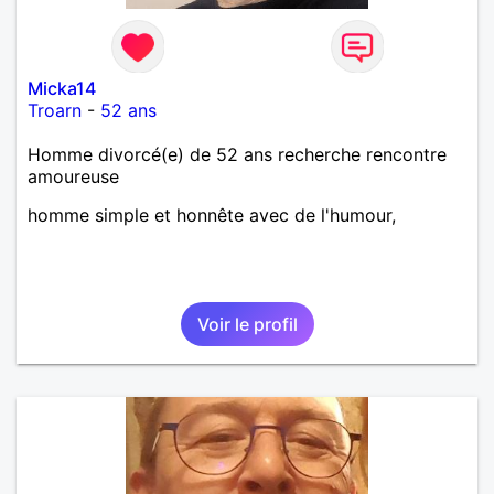
Micka14
Troarn
-
52 ans
Homme divorcé(e) de 52 ans recherche rencontre
amoureuse
homme simple et honnête avec de l'humour,
Voir le profil