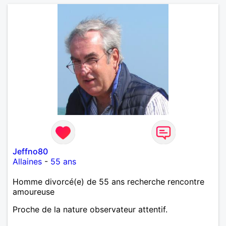
Jeffno80
Allaines
-
55 ans
Homme divorcé(e) de 55 ans recherche rencontre
amoureuse
Proche de la nature observateur attentif.