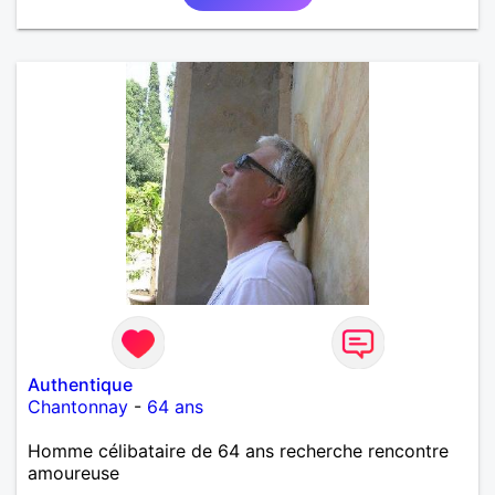
Authentique
Chantonnay
-
64 ans
Homme célibataire de 64 ans recherche rencontre
amoureuse