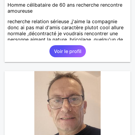
Homme célibataire de 60 ans recherche rencontre
amoureuse
recherche relation sérieuse ,j'aime la compagnie
donc ai pas mal d'amis caractère plutot cool allure
normale ,décontracté je voudrais rencontrer une
personne aimant la nature ,bricolage ,quelqu'un de
simple et naturel à vos claviers mesdames
Voir le profil