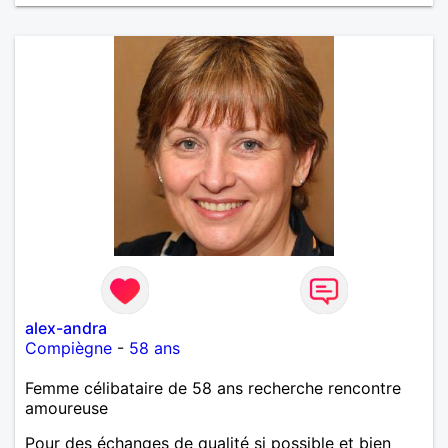
alex-andra
Compiègne
-
58 ans
Femme célibataire de 58 ans recherche rencontre
amoureuse
Pour des échanges de qualité si possible et bien