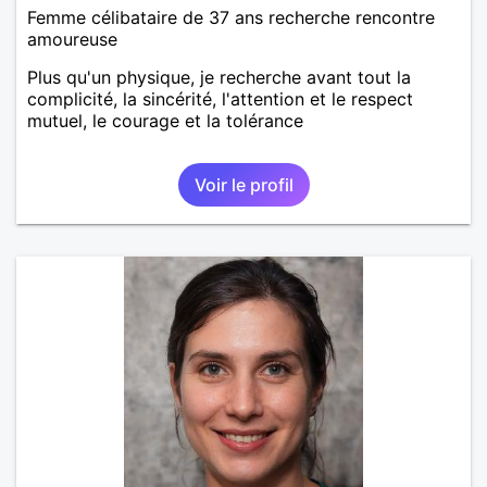
Femme célibataire de 37 ans recherche rencontre
amoureuse
Plus qu'un physique, je recherche avant tout la
complicité, la sincérité, l'attention et le respect
mutuel, le courage et la tolérance
Voir le profil