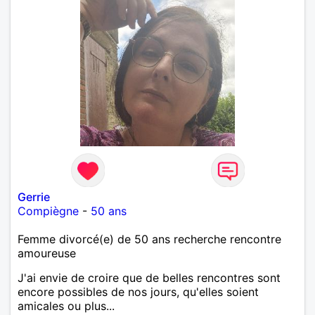
Gerrie
Compiègne
-
50 ans
Femme divorcé(e) de 50 ans recherche rencontre
amoureuse
J'ai envie de croire que de belles rencontres sont
encore possibles de nos jours, qu'elles soient
amicales ou plus...