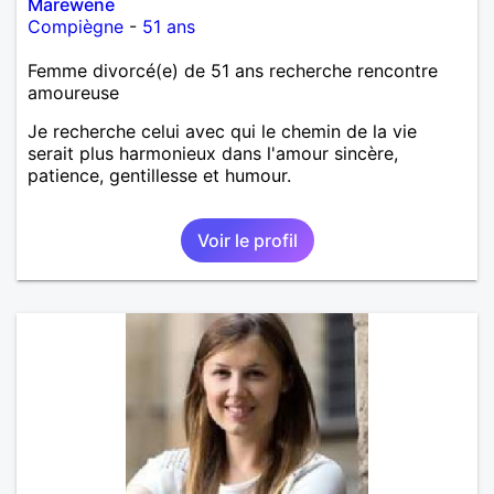
Marewene
Compiègne
-
51 ans
Femme divorcé(e) de 51 ans recherche rencontre
amoureuse
Je recherche celui avec qui le chemin de la vie
serait plus harmonieux dans l'amour sincère,
patience, gentillesse et humour.
Voir le profil