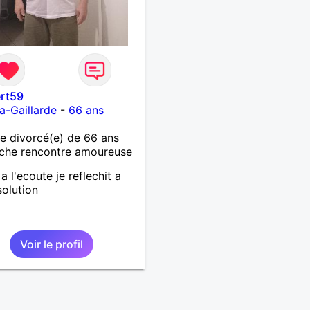
ert59
la-Gaillarde
-
66 ans
 divorcé(e) de 66 ans
che rencontre amoureuse
 a l'ecoute je reflechit a
solution
Voir le profil