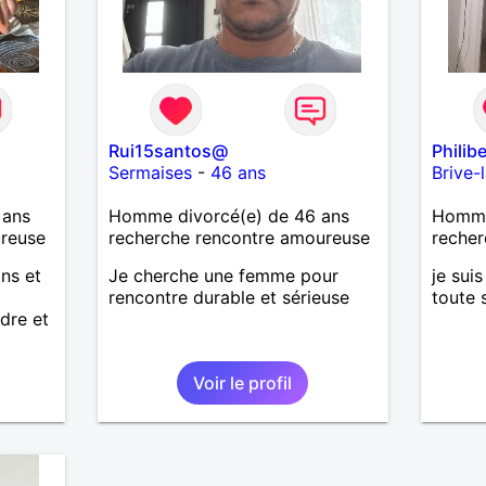
Rui15santos@
Philib
Sermaises
-
46 ans
Brive-
 ans
Homme divorcé(e) de 46 ans
Homme
ureuse
recherche rencontre amoureuse
recher
ans et
Je cherche une femme pour
je suis
rencontre durable et sérieuse
toute 
dre et
Voir le profil