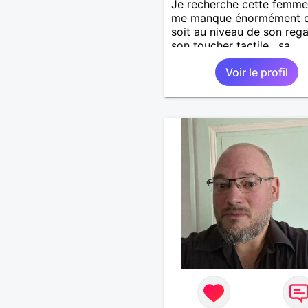
Je recherche cette femme
me manque énormément q
soit au niveau de son rega
son toucher tactile , sa
simplicité , sa douceur bre
Voir le profil
ces défauts et ses qualité
une relation pérenne