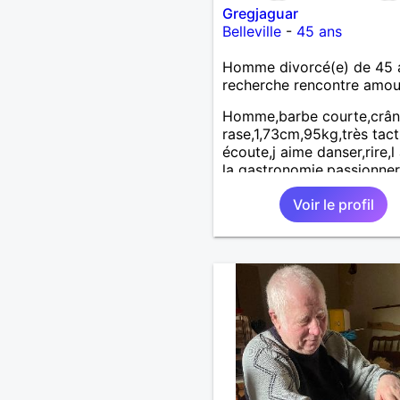
Gregjaguar
Belleville
-
45 ans
Homme divorcé(e) de 45 
recherche rencontre amo
Homme,barbe courte,crâ
rase,1,73cm,95kg,très tacti
écoute,j aime danser,rire,l
la gastronomie.passionner
mon métier, les ,motos,les
Voir le profil
bolides.j aime me promene
découvrir d autre endroits