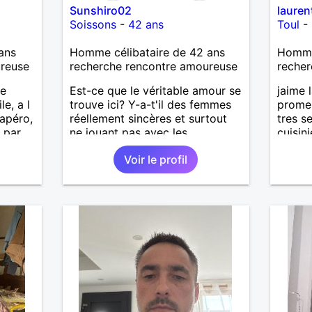
Sunshiro02
lauren
Soissons
-
42 ans
Toul
-
ans
Homme célibataire de 42 ans
Homme 
ureuse
recherche rencontre amoureuse
recher
ne
Est-ce que le véritable amour se
jaime 
le, a l
trouve ici? Y-a-t'il des femmes
prome
 apéro,
réellement sincères et surtout
tres s
 par
ne jouant pas avec les
cuisin
sentiments des hommes? Etant
de bus
Voir le profil
r,
un homme protecteur et
recher
.
bienveillant, je veux continuer
d'y croire et pouvoir enfin
former la petite famille que je
désir temps. Faux profil,
profiteuse et autres joyeuseté
passer votre chemin, vous ne
m'intéressez pas du tout!