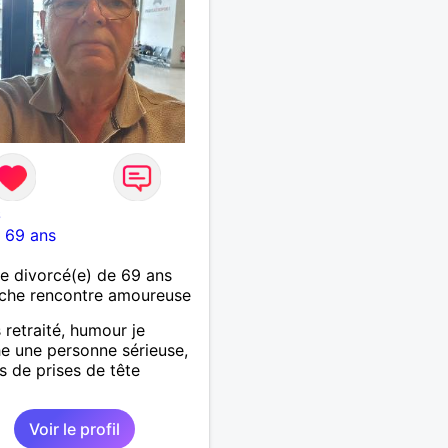
nie et que tu crois encore
mour vrai, prenons le
de discuter… et laissons
ir nous guider 🌹
6
-
69 ans
 divorcé(e) de 69 ans
che rencontre amoureuse
 retraité, humour je
e une personne sérieuse,
as de prises de tête
Voir le profil