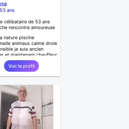
t58
53 ans
célibataire de 53 ans
che rencontre amoureuse
la nature piscine
nade animaux calme drole
ensible je suis ancien
ier et maintenant chauffeur
 jai un chien et un chat
Voir le profil
che relation durable