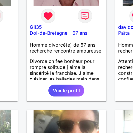
Gil35
david
Dol-de-Bretagne
-
67 ans
Païta
Homme divorcé(e) de 67 ans
Homme 
recherche rencontre amoureuse
recher
Divorce ch fee bonheur pour
Attent
rompre solitude j aime la
recher
sincérité la franchise. J aime
constru
cuisiner les ballades main dans
confia
la main en forêt ou bord de mer
J’aime
Voir le profil
surtout l'hiver après un bon
vie : l
Coup de vent un thé bien
moment
chaud.pour le reste a découvrir
person
Très c
les pe
et les
solitud
alors 