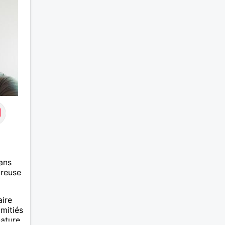
ans
ureuse
aire
mitiés
nature