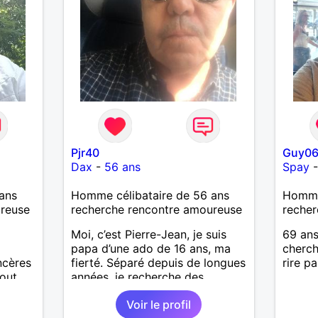
Calédo
à un a
temps 
l’aven
Pjr40
Guy0
Dax
-
56 ans
Spay
ans
Homme célibataire de 56 ans
Homme
ureuse
recherche rencontre amoureuse
recher
Moi, c’est Pierre-Jean, je suis
69 ans
papa d’une ado de 16 ans, ma
cherch
ncères
fierté. Séparé depuis de longues
rire p
tout
années, je recherche des
r avec
affinités amicales afin de
Voir le profil
+ à
rompre une solitude parfois