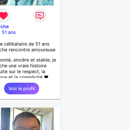
oche
-
51 ans
célibataire de 51 ans
che rencontre amoureuse
ionné, sincère et stable, je
che une vraie histoire
ite sur le respect, la
nce et la complicité ❤️
 les choses simples de la
Voir le profil
a nature, la mer, les
s authentiques et les
nes au grand cœur 🌊🌿
âlin et affectueux, j’adore
tits moments de tendresse
 calinous réguliers 😊❤️ La
e finit parfois par peser,
si tu es en Nouvelle-