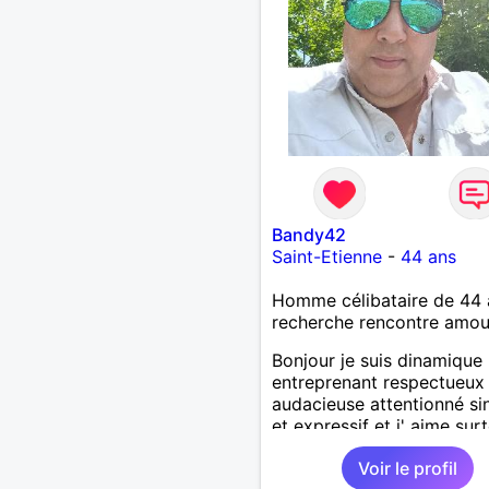
Bandy42
Saint-Etienne
-
44 ans
Homme célibataire de 44 
recherche rencontre amo
Bonjour je suis dinamique
entreprenant respectueux
audacieuse attentionné si
et expressif et j' aime sur
les câlins et à les partage
Voir le profil
humour et amour bisous à