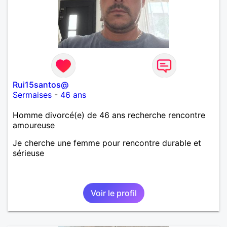
Rui15santos@
Sermaises
-
46 ans
Homme divorcé(e) de 46 ans recherche rencontre
amoureuse
Je cherche une femme pour rencontre durable et
sérieuse
Voir le profil