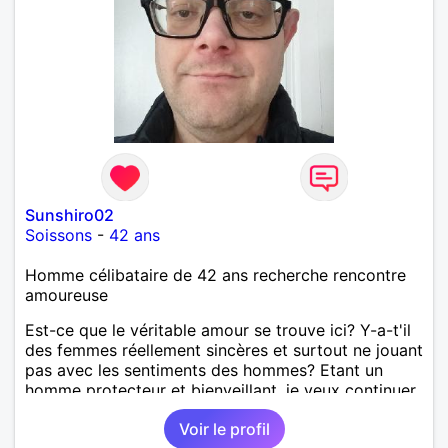
Sunshiro02
Soissons
-
42 ans
Homme célibataire de 42 ans recherche rencontre
amoureuse
Est-ce que le véritable amour se trouve ici? Y-a-t'il
des femmes réellement sincères et surtout ne jouant
pas avec les sentiments des hommes? Etant un
homme protecteur et bienveillant, je veux continuer
d'y croire et pouvoir enfin former la petite famille
Voir le profil
que je désir temps. Faux profil, profiteuse et autres