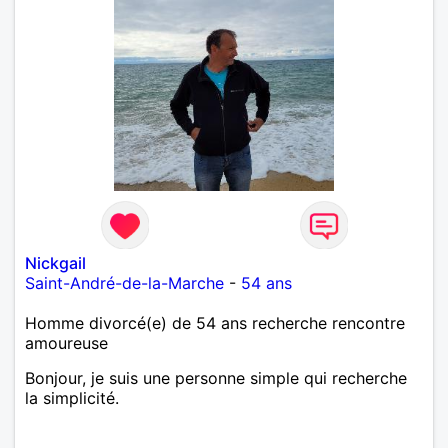
Nickgail
Saint-André-de-la-Marche
-
54 ans
Homme divorcé(e) de 54 ans recherche rencontre
amoureuse
Bonjour, je suis une personne simple qui recherche
la simplicité.