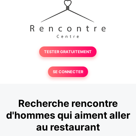
TESTER GRATUITEMENT
SE CONNECTER
Recherche rencontre
d'hommes qui aiment aller
au restaurant