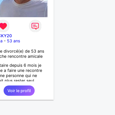
CKY20
ia
-
53 ans
 divorcé(e) de 53 ans
che rencontre amicale
taire depuis 6 mois je
e a faire une recontre
ne personne qui ne
t plus rester seul ,
 moi .
Voir le profil