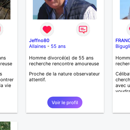
Jeffno80
FRAN
Allaines
-
55 ans
Bigugl
ans
Homme divorcé(e) de 55 ans
Homme
ureuse
recherche rencontre amoureuse
recher
s
Proche de la nature observateur
Céliba
contrer
attentif.
cherch
la vie
avec u
voudrai
comme
Voir le profil