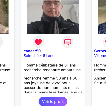
mutuellement pour devenir le
meilleur de soi-même et
rayonner l'amour. Je vis
actuellement dans le Lot mais je
compte m'installer à nouveau à
l'ile de la Réunion avant la fin
2026. Pierre
cancer50
Gerbe
Saint-Lô
-
61 ans
Villen
ans
Homme célibataire de 61 ans
Homme
ureuse
recherche rencontre amoureuse
recher
recherche femme 50 ans à 60
Ancien
e et
ans joyeuse de vivre pour
fleur 
passer de bon moments mains
dans la mains Mesdames je vous
attend de vous lire .
Voir le profil