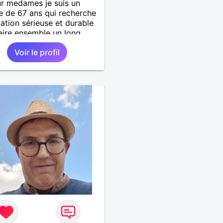
r medames je suis un
 de 67 ans qui recherche
lation sérieuse et durable
aire ensemble un long
 avec tout le bonheur de
Voir le profil
r qu'on saura se donner.