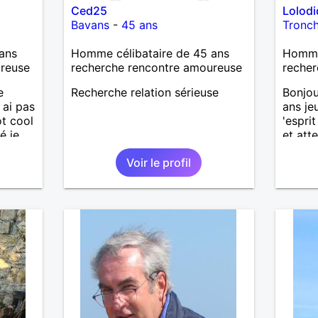
Ced25
Lolod
Bavans
-
45 ans
Tronc
ans
Homme célibataire de 45 ans
Homme
ureuse
recherche rencontre amoureuse
recher
e
Recherche relation sérieuse
Bonjou
 ai pas
ans je
ot cool
'esprit
é je
et att
de la 
Voir le profil
beauco
imple
femme 
ma vie 
fin de 
contra
la fem
accord
Pour l
découv