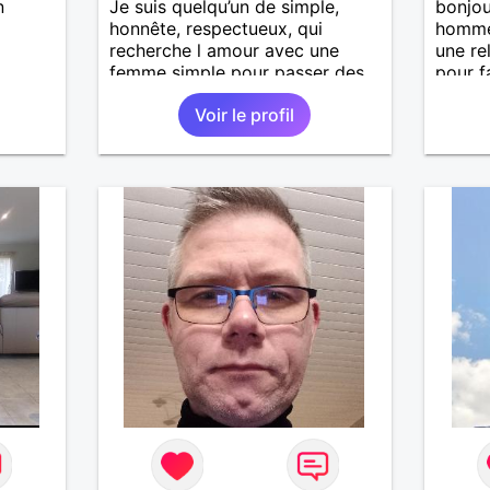
n
Je suis quelqu’un de simple,
bonjou
honnête, respectueux, qui
homme
recherche l amour avec une
une re
femme simple pour passer des
pour f
moments agréables :discuter,
chemin
Voir le profil
voyager, visiter d’autres pays
l'amou
sans prise de tête.