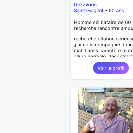
trezavous
Saint-Fulgent
-
60 ans
Homme célibataire de 60 
recherche rencontre amo
recherche relation sérieus
,j'aime la compagnie donc
mal d'amis caractère plut
allure normale ,décontract
voudrais rencontrer une
Voir le profil
personne aimant la nature
,bricolage ,quelqu'un de s
et naturel à vos claviers
mesdames