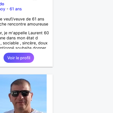
ido
hoy
-
61 ans
 veuf/veuve de 61 ans
che rencontre amoureuse
r, je m'appelle Laurent 60
une dans mon état d
 , sociable , sincère, doux
entionné souhaite donner
tendresse , de l'amour et
Voir le profil
up de bonheur a la
qui souhaitera partager
. Bientôt en retraite a la
l 'année et libre de toute
inte. Digne de confiance à
me qui voudras m 'en
er en toute sincérité.
e reste venez me
rir par un échange.