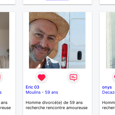
Eric 03
onys
s
Moulins
-
59 ans
Decaze
 ans
Homme divorcé(e) de 59 ans
Homme 
ureuse
recherche rencontre amoureuse
recher