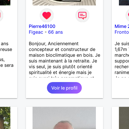
Pierre46100
Mime 
Figeac
-
66 ans
Front
 ans
Bonjour, Anciennement
Je sui
ureuse
concepteur et constructeur de
1,67m 
maison bioclimatique en bois. Je
marche
us,
suis maintenant à la retraite. Je
suppor
te sera
vis seul, je suis plutôt orienté
recher
spiritualité et énergie mais je
ranime
suis aussi très pragmatique et
Je ne 
un très bon bricoleur. J’aime la
un gro
Voir le profil
douceur, la sensualité, le
le men
partage . Je ne suis pas dans le
la fra
courant de pensée imposé. Je
voyage
souhaite rencontrer une
contac
personne pour partager,
expérimenté, découvrir
ensemble et se soutenir