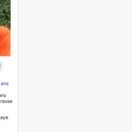
 ans
ans
ureuse
saye