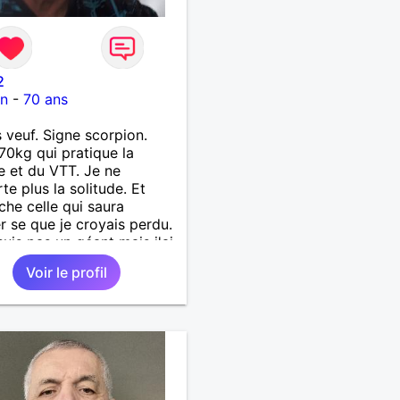
2
on
-
70 ans
s veuf. Signe scorpion.
70kg qui pratique la
 et du VTT. Je ne
te plus la solitude. Et
che celle qui saura
r se que je croyais perdu.
suis pas un géant mais j'ai
s coeur. Je supporte pas
Voir le profil
songe l'hypocrisie. J'aime
nchise et l'honnêteté. Les
s. Pour en savoir plus
ter moi.